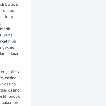
 adı burada
ır olması
bir kere
ş
ktedir.
z. Buna
rketin bir
ra çekme
plarına kısa
rişebilir ve
de, casino
bir casino
thiş casino
Artık birçok
t çeken bir