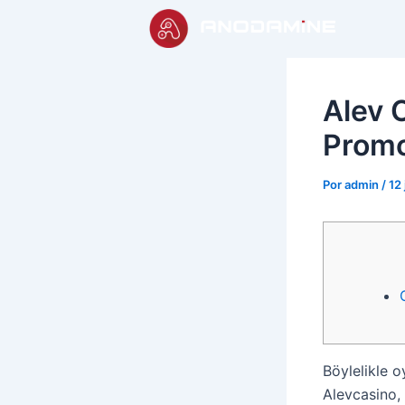
Ir
Navegación
al
de
contenido
entradas
Alev 
Promo
Por
admin
/
12 
Böylelikle 
Alevcasino, 