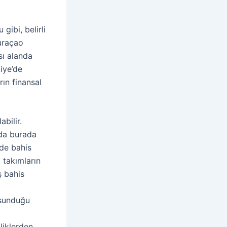
gibi, belirli
uraçao
ası alanda
iye’de
ın finansal
bilir.
 da burada
rde bahis
 takımların
ş bahis
 sunduğu
liklerden