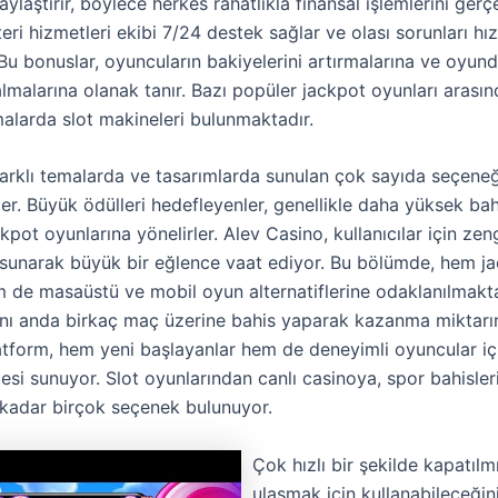
aylaştırır, böylece herkes rahatlıkla finansal işlemlerini gerçe
eri hizmetleri ekibi 7/24 destek sağlar ve olası sorunları h
Bu bonuslar, oyuncuların bakiyelerini artırmalarına ve oyun
almalarına olanak tanır. Bazı popüler jackpot oyunları arasın
malarda slot makineleri bulunmaktadır.
farklı temalarda ve tasarımlarda sunulan çok sayıda seçeneğ
ler. Büyük ödülleri hedefleyenler, genellikle daha yüksek bah
pot oyunlarına yönelirler. Alev Casino, kullanıcılar için ze
 sunarak büyük bir eğlence vaat ediyor. Bu bölümde, hem j
m de masaüstü ve mobil oyun alternatiflerine odaklanılmakt
aynı anda birkaç maç üzerine bahis yaparak kazanma miktarın
atform, hem yeni başlayanlar hem de deneyimli oyuncular içi
esi sunuyor. Slot oyunlarından canlı casinoya, spor bahisle
 kadar birçok seçenek bulunuyor.
Çok hızlı bir şekilde kapatılm
ulaşmak için kullanabileceğin