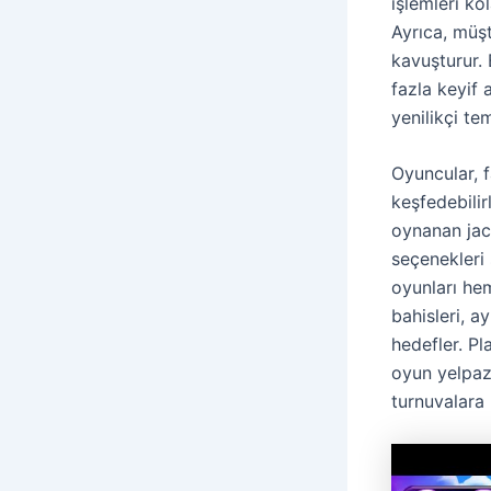
işlemleri kol
Ayrıca, müşt
kavuşturur. 
fazla keyif 
yenilikçi te
Oyuncular, 
keşfedebilir
oynanan jack
seçenekleri
oyunları he
bahisleri, 
hedefler. Pl
oyun yelpaz
turnuvalara