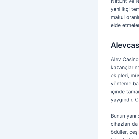
NetEnt ve No
yenilikçi te
makul oranlı
elde etmeler
Alevcas
Alev Casino,
kazançlarına
ekipleri, mü
yönteme bağl
içinde tamam
yaygındır. C
Bunun yanı s
cihazları d
ödüller, çeşi