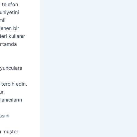
 telefon
uniyetini
mli
lenen bir
eri kullanır
 ortamda
 oyunculara
 tercih edin.
ur.
lanıcıların
asını
ü müşteri