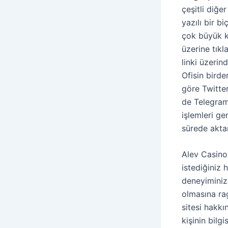
çeşitli diğe
yazılı bir b
çok büyük k
üzerine tık
linki üzerin
Ofisin bird
göre Twitter
de Telegram
işlemleri gen
sürede aktarı
Alev Casino
istediğiniz 
deneyiminizi
olmasına ra
sitesi hakkı
kişinin bilg