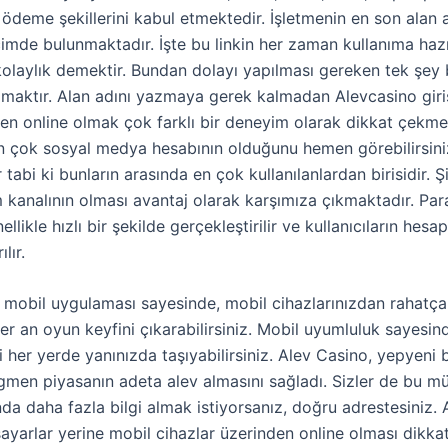
r ödeme şekillerini kabul etmektedir. İşletmenin en son alan
içimde bulunmaktadır. İşte bu linkin her zaman kullanıma haz
olaylık demektir. Bundan dolayı yapılması gereken tek şey 
lamaktır. Alan adını yazmaya gerek kalmadan Alevcasino giri
den online olmak çok farklı bir deneyim olarak dikkat çekme
en çok sosyal medya hesabının olduğunu hemen görebilirsini
 tabi ki bunların arasında en çok kullanılanlardan birisidir. Şi
 kanalının olması avantaj olarak karşımıza çıkmaktadır. Pa
ellikle hızlı bir şekilde gerçekleştirilir ve kullanıcıların hesa
lır.
 mobil uygulaması sayesinde, mobil cihazlarınızdan rahatça e
her an oyun keyfini çıkarabilirsiniz. Mobil uyumluluk sayesin
 her yerde yanınızda taşıyabilirsiniz. Alev Casino, yepyeni 
gmen piyasanın adeta alev almasını sağladı. Sizler de bu mü
nda daha fazla bilgi almak istiyorsanız, doğru adrestesiniz. 
isayarlar yerine mobil cihazlar üzerinden online olması dikka