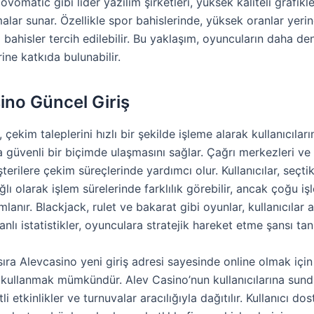
vomatic gibi lider yazılım şirketleri, yüksek kaliteli grafikl
malar sunar. Özellikle spor bahislerinde, yüksek oranlar yeri
 bahisler tercih edilebilir. Bu yaklaşım, oyuncuların daha d
ine katkıda bulunabilir.
ino Güncel Giriş
 çekim taleplerini hızlı bir şekilde işleme alarak kullanıcıları
 güvenli bir biçimde ulaşmasını sağlar. Çağrı merkezleri ve
şterilere çekim süreçlerinde yardımcı olur. Kullanıcılar, seçtik
ı olarak işlem sürelerinde farklılık görebilir, ancak çoğu i
lanır. Blackjack, rulet ve bakarat gibi oyunlar, kullanıcılar 
anlı istatistikler, oyunculara stratejik hareket etme şansı tanı
ıra Alevcasino yeni giriş adresi sayesinde online olmak için
a kullanmak mümkündür. Alev Casino’nun kullanıcılarına sun
tli etkinlikler ve turnuvalar aracılığıyla dağıtılır. Kullanıcı do