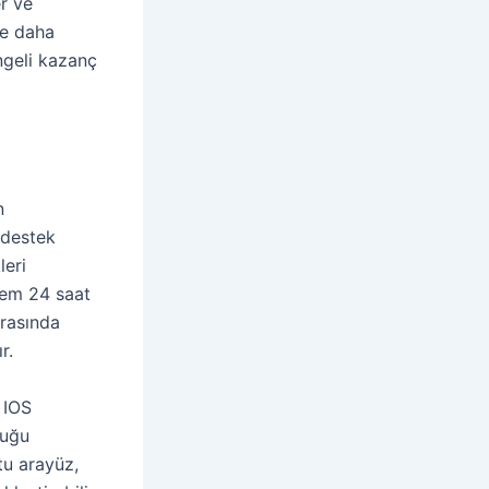
er ve
ne daha
engeli kazanç
n
 destek
leri
şlem 24 saat
arasında
r.
 IOS
duğu
stu arayüz,